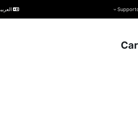
Support
العربية r)‎