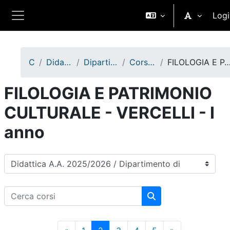
Vai al contenuto principale
Logi
Pannello laterale
Corsi
Didattica A.A. 2025/2026
Dipartimento di Studi Umanistici
Corsi di Laurea Magistrale
FILOLOGIA E PATRIMONIO CULTURALE - VERCELLI 
FILOLOGIA E PATRIMONIO
CULTURALE - VERCELLI - I
anno
Categorie di corso
Cerca corsi
Cerca corsi
Pagina precedente
Pagina 1
Pagina 2
Pagina 3
Pagina 4
Pagina 5
Pagina succes