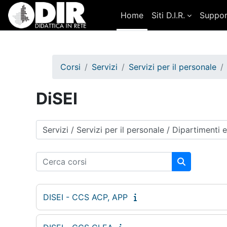
Vai al contenuto principale
Home
Siti D.I.R.
Suppo
Corsi
Servizi
Servizi per il personale
DiSEI
Categorie di corso
Cerca corsi
Cerca corsi
DISEI - CCS ACP, APP