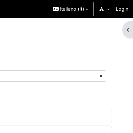
Italiano ‎(it)‎
Login
Ap