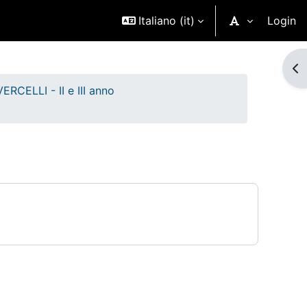
Italiano ‎(it)‎
Login
Ap
RCELLI - II e III anno