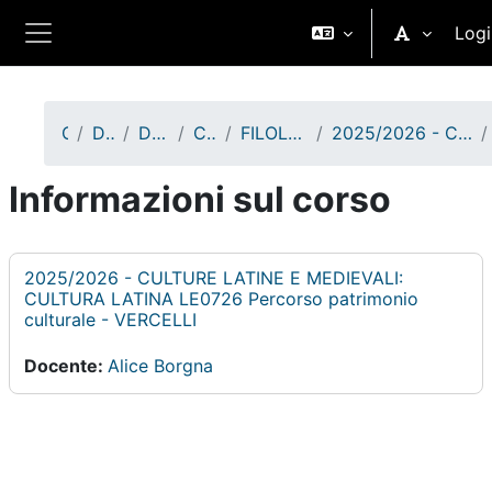
Vai al contenuto principale
Logi
Pannello laterale
Corsi
Didattica A.A. 2025/2026
Dipartimento di Studi Umanistici
Corsi di Laurea Magistrale
FILOLOGIA E PATRIMONIO CULTURALE - VERCELLI - I anno
2025/2026 - CULTURE LATINE E MEDIEVALI: CULTURA LATINA LE0726 Percorso patrimonio culturale - VERCELLI
Informazioni sul corso
2025/2026 - CULTURE LATINE E MEDIEVALI:
CULTURA LATINA LE0726 Percorso patrimonio
culturale - VERCELLI
Docente:
Alice Borgna