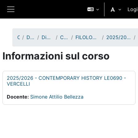
Vai al contenuto principale
Logi
Pannello laterale
Corsi
Didattica A.A. 2025/2026
Dipartimento di Studi Umanistici
Corsi di Laurea Magistrale
FILOLOGIA E PATRIMONIO CULTURALE - VERCELLI - I anno
2025/2026 - CONTEMPORARY HISTORY LE0690 - VERCELLI
Informazioni sul corso
2025/2026 - CONTEMPORARY HISTORY LE0690 -
VERCELLI
Docente:
Simone Attilio Bellezza