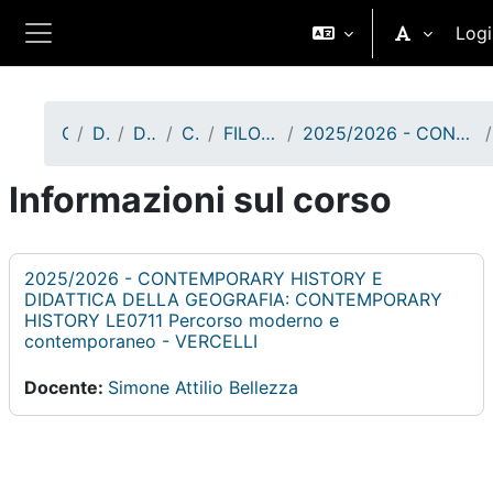
Vai al contenuto principale
Logi
Pannello laterale
Corsi
Didattica A.A. 2025/2026
Dipartimento di Studi Umanistici
Corsi di Laurea Magistrale
FILOLOGIA E PATRIMONIO CULTURALE - VERCELLI - I anno
2025/2026 - CONTEMPORARY HISTORY E DIDATTICA DELLA GEOGRAFIA: CONTEMPORARY HISTORY LE0711 Percorso moderno e contemporaneo - VERCELLI
Informazioni sul corso
2025/2026 - CONTEMPORARY HISTORY E
DIDATTICA DELLA GEOGRAFIA: CONTEMPORARY
HISTORY LE0711 Percorso moderno e
contemporaneo - VERCELLI
Docente:
Simone Attilio Bellezza