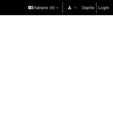
Italiano ‎(it)‎
Ospite
Login