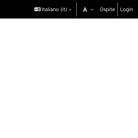
Italiano ‎(it)‎
Ospite
Login