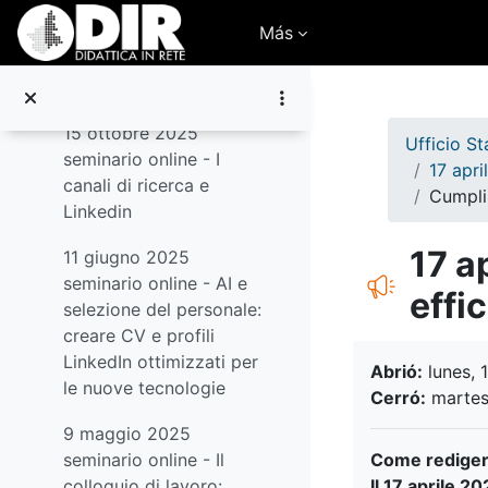
Salta al contenido principal
Más
12 novembre 2025
seminario online - Cv e
Colloquio
15 ottobre 2025
Ufficio S
seminario online - I
17 apri
canali di ricerca e
Cumpli
Linkedin
17 a
11 giugno 2025
seminario online - AI e
effi
selezione del personale:
creare CV e profili
Requisitos de 
LinkedIn ottimizzati per
Abrió:
lunes, 
le nuove tecnologie
Cerró:
martes,
9 maggio 2025
Come redigere
seminario online - Il
Il 17 aprile 2
colloquio di lavoro: