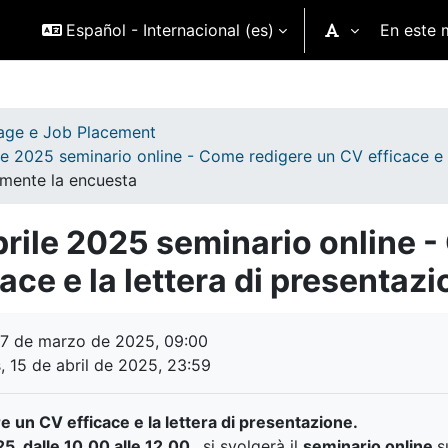
Español - Internacional ‎(es)‎
En este 
tage e Job Placement
le 2025 seminario online - Come redigere un CV efficace e 
mente la encuesta
prile 2025 seminario online 
cace e la lettera di presentaz
finalización
17 de marzo de 2025, 09:00
 15 de abril de 2025, 23:59
 un CV efficace e la lettera di presentazione.
025, dalle 10.00 alle 12.00,
si svolgerà il
seminario online
s