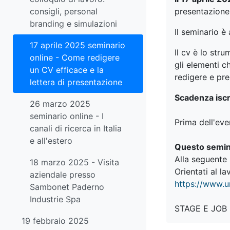
presentazione
consigli, personal
branding e simulazioni
Il seminario è
17 aprile 2025 seminario
Il cv è lo str
online - Come redigere
gli elementi c
un CV efficace e la
redigere e pre
lettera di presentazione
Scadenza iscr
26 marzo 2025
seminario online - I
Prima dell'even
canali di ricerca in Italia
e all'estero
Questo seminar
Alla seguente 
18 marzo 2025 - Visita
Orientati al la
aziendale presso
https://www.un
Sambonet Paderno
Industrie Spa
STAGE E JOB
19 febbraio 2025