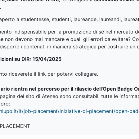
.
 aperto a studentesse, studenti, laureande, laureandi, laurea
umento indispensabile per la promozione di sé nel mercato d
he non devono mai mancare e quali gli errori da evitare? C
disporre i contenuti in maniera strategica per costruire un 
izioni su DIR
: 15/04/2025
to riceverete il link per potervi collegare.
io rientra nel percorso per il rilascio dell'Open Badge Ori
pagina del sito di Ateneo sono consultabili tutte le informaz
voro:
iupo.it/it/job-
placement/iniziative-di-
placement/open-bad
 PLACEMENT