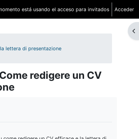
momento está usando el acceso para invitados
Acceder
Ab
la lettera di presentazione
- Come redigere un CV
ione
u come redigere un CV efficace e la lettera di