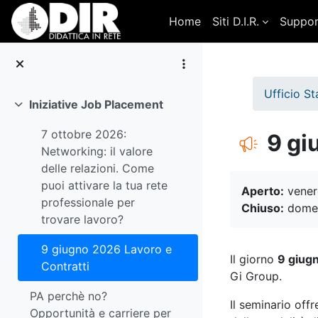
Vai al contenuto principale
Home
Siti D.I.R.
Suppo
Ufficio S
Iniziative Job Placement
Minimizza
7 ottobre 2026:
9 gi
Networking: il valore
delle relazioni. Come
Aggregazione d
puoi attivare la tua rete
Aperto:
vener
professionale per
Chiuso:
domen
trovare lavoro?
9 giugno 2026 Lavoro e
Il giorno
9 giug
Contratti
Gi Group.
PA perchè no?
Il seminario off
Opportunità e carriere per