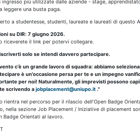
i ingresso più utilizzate dalle aziende - stage, apprendist
a leggere una busta paga.
perto a studentesse, studenti, laureate e laureati di questo 
ioni su DIR: 7 giugno 2026.
 riceverete il link per potervi collegare.
iscriverti solo se intendi davvero partecipare.
ento c’è un grande lavoro di squadra: abbiamo selezionato 
tecipare è un'occasione persa per te e un impegno vanifica
tante per noi! Naturalmente, gli imprevisti possono capita
e scrivendo a
jobplacement@uniupo.it
."
 rientra nel percorso per il rilascio dell'Open Badge Orienta
eo, nella sezione Job Placement / Iniziative di placement sono
n Badge Orientati al lavoro.
T