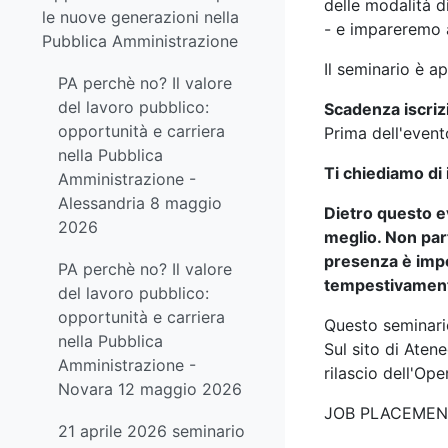
delle modalità d
le nuove generazioni nella
- e impareremo 
Pubblica Amministrazione
Il seminario è a
PA perchè no? Il valore
del lavoro pubblico:
Scadenza iscriz
opportunità e carriera
Prima dell'evento
nella Pubblica
Ti chiediamo di 
Amministrazione -
Alessandria 8 maggio
Dietro questo ev
2026
meglio. Non par
presenza è impor
PA perchè no? Il valore
tempestivament
del lavoro pubblico:
opportunità e carriera
Questo seminario
nella Pubblica
Sul sito di Aten
Amministrazione -
rilascio dell'Ope
Novara 12 maggio 2026
JOB PLACEMEN
21 aprile 2026 seminario