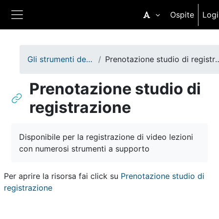
Vai al contenuto principale
Ospite
Logi
Pannello laterale
Gli strumenti del DIR
Prenotazione studio di
Prenotazione studio di
registrazione
Aggregazione dei criteri
Disponibile per la registrazione di video lezioni
con numerosi strumenti a supporto
Per aprire la risorsa fai click su
Prenotazione studio di
registrazione