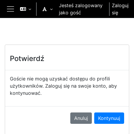
Przejdź do głównej zawartości
Jesteś zalogowany
Zaloguj
jako gość
się
Panel boczny
Potwierdź
Goście nie mogą uzyskać dostępu do profili
użytkowników. Zaloguj się na swoje konto, aby
kontynuować.
Anuluj
Kontynuuj