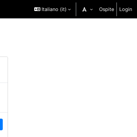
Italiano ‎(it)‎
Ospite
Login