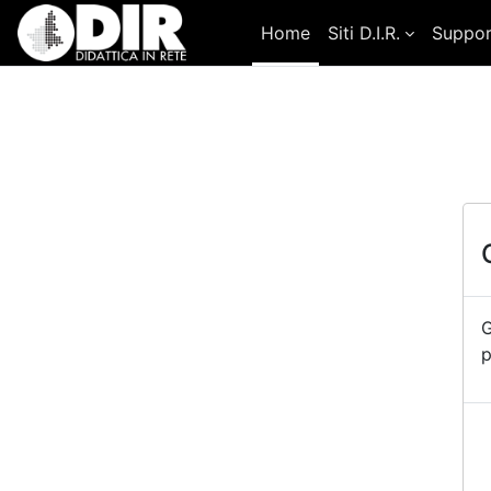
Vai al contenuto principale
Home
Siti D.I.R.
Suppo
G
p