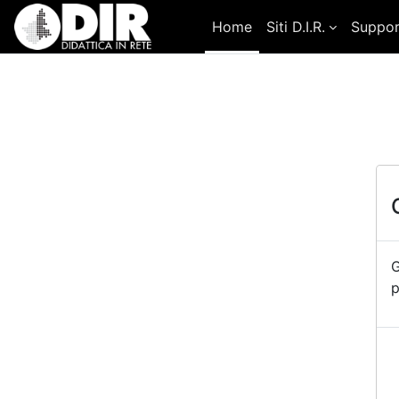
Vai al contenuto principale
Home
Siti D.I.R.
Suppo
G
p