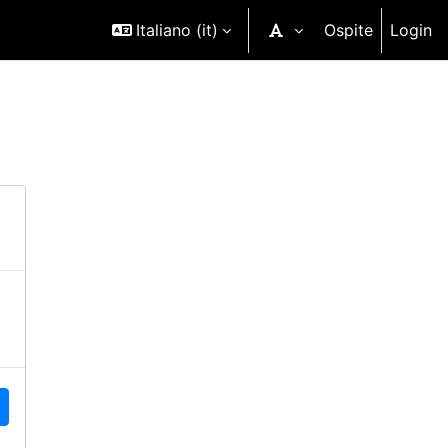
Italiano ‎(it)‎
Ospite
Login