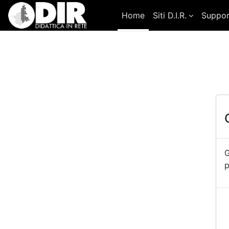
Vai al contenuto principale
Home
Siti D.I.R.
Suppo
G
p