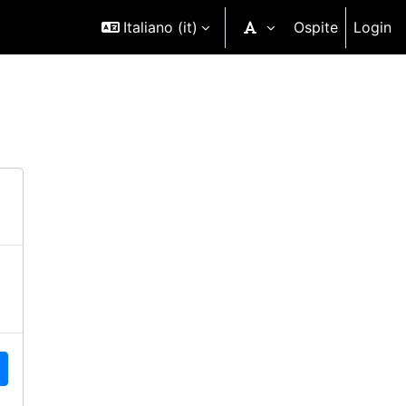
Italiano ‎(it)‎
Ospite
Login