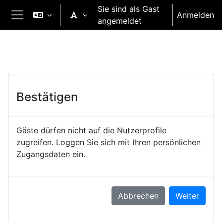
Zum Hauptinhalt
Sie sind als Gast
Anmelden
angemeldet
Website-Übersicht
Bestätigen
Gäste dürfen nicht auf die Nutzerprofile
zugreifen. Loggen Sie sich mit Ihren persönlichen
Zugangsdaten ein.
Abbrechen
Weiter