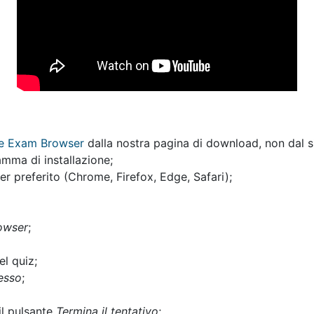
afe Exam Browser
dalla nostra pagina di download, non dal s
amma di installazione;
er preferito (Chrome, Firefox, Edge, Safari);
owser
;
el quiz;
desso
;
il pulsante
Termina il tentativo
;