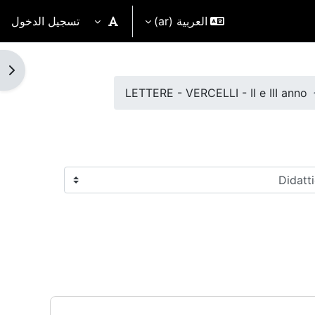
العربية ‎(ar)‎
تسجيل الدخول
فتح 
LETTERE - VERCELLI - II e III anno