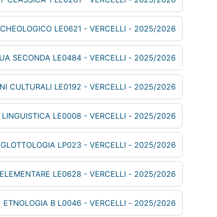
2025/2026 - ARCHEOLOGIA: METODI DI RICERCA E VALORIZZAZIONE DEL PATRIMONIO ARCHEOLOGICO LE0621 - VERCELLI
2025/2026 - DIDATTICA DELL'ITALIANO COME LINGUA SECONDA LE0484 - VERCELLI
2025/2026 - DIRITTO DEI BENI CULTURALI LE0192 - VERCELLI
2025/2026 - ELEMENTI DI LINGUISTICA: FONDAMENTI DI LINGUISTICA LE0008 - VERCELLI
2025/2026 - ELEMENTI DI LINGUISTICA: GLOTTOLOGIA LP023 - VERCELLI
2025/2026 - ESERCITAZIONI DI GRECO ELEMENTARE LE0628 - VERCELLI
2025/2026 - ETNOLOGIA B L0046 - VERCELLI