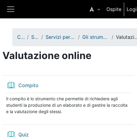
Vai al contenuto principale
Ospite
Logi
Pannello laterale
Corsi
Servizi
Servizi per il personale
Gli strumenti del DIR
Valutazione 
Valutazione online
Schema della sezione
Libro
Compito
Il compito è lo strumento che permette di richiedere agli
studenti la produzione di un elaborato e di gestire la raccolta
e la valutazione degli stessi.
Libro
Quiz